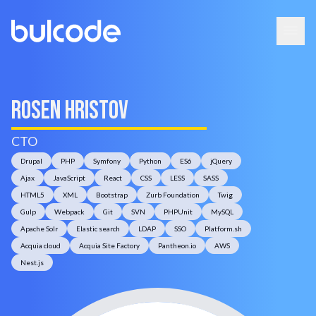
Rosen Hristov
CTO
Drupal
PHP
Symfony
Python
ES6
jQuery
Ajax
JavaScript
React
CSS
LESS
SASS
HTML5
XML
Bootstrap
Zurb Foundation
Twig
Gulp
Webpack
Git
SVN
PHPUnit
MySQL
Apache Solr
Elastic search
LDAP
SSO
Platform.sh
Acquia cloud
Acquia Site Factory
Pantheon.io
AWS
Nest.js